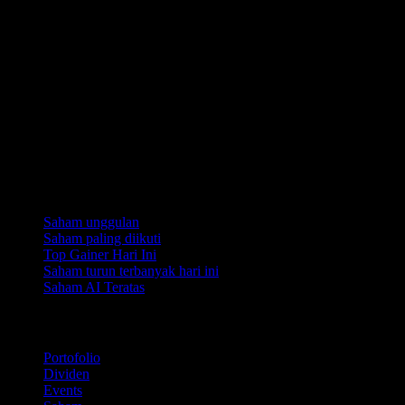
Koleksi
Saham unggulan
Saham paling diikuti
Top Gainer Hari Ini
Saham turun terbanyak hari ini
Saham AI Teratas
Fitur
Portofolio
Dividen
Events