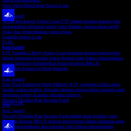
bunga mengambang.
State Street Blackstone Senior Loan
SRLN
Kap. pasar
0
SPDR Blackstone Senior Loan ETF adalah pesaing karena juga
Pembayaran dividen
menargetkan pinjaman senior yang dijamin, menawarkan profil
27
risiko dan pengembalian yang serupa.
NOV
Franklin Senior Loan
Invesco Senior Loan
FLBL
Perkiraan
Kap. pasar
0
0A1H.LSE
ETF Franklin Liberty Senior Loan bersaing dengan berinvestasi
dalam pinjaman terjamin senior dengan suku bunga mengambang,
secara langsung menargetkan fokus investasi BKLN.
First Trust Enhanced Short Maturity
FTSM
Kap. pasar
0
Ex-dividen
First Trust Enhanced Short Maturity ETF, sementara fokus pada
21
jangka waktu pendek, bersaing dengan menawarkan paparan pada
DEC
pinjaman senior di antara sekuritas lainnya.
Invesco Senior Loan
Nuveen Floating Rate Income Fund
Perkiraan
0A1H.LSE
JFR
Kap. pasar
0
Nuveen Floating Rate Income Fund adalah dana tertutup yang
bersaing dengan BKLN dengan berinvestasi dalam pinjaman suku
bunga mengambang dan sekuritas suku bunga mengambang