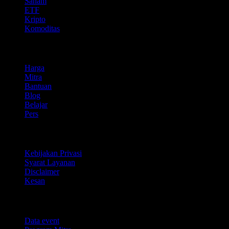
Saham
ETF
Kripto
Komoditas
company
Harga
Mitra
Bantuan
Blog
Belajar
Pers
Legal
Kebijakan Privasi
Syarat Layanan
Disclaimer
Kesan
Untuk bisnis
Data event