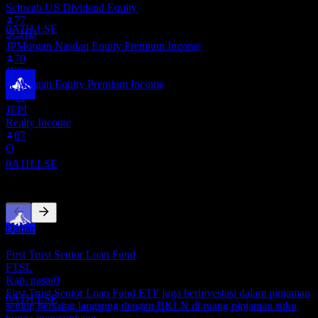
Schwab US Dividend Equity
Invesco Senior Loan
77
Perkiraan
0A1H.LSE
SCHD
JPMorgan Nasdaq Equity Premium Income
70
JEPQ
JPMorgan Equity Premium Income
69
Pembayaran dividen
JEPI
23
Realty Income
OCT
67
Invesco Senior Loan
O
Perkiraan
0A1H.LSE
Pesaing
Daftar ini adalah analisis berdasarkan peristiwa pasar terbaru. Ini
Ex-dividen
bukan rekomendasi investasi.
23
First Trust Senior Loan Fund
NOV
FTSL
Invesco Senior Loan
Kap. pasar
0
Perkiraan
First Trust Senior Loan Fund ETF juga berinvestasi dalam pinjaman
0A1H.LSE
senior, bersaing langsung dengan BKLN di ruang pinjaman suku