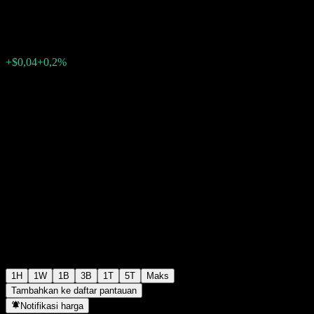
$20,42
440
+$0,04
+0,2%
Monday 13:30
1H
1W
1B
3B
1T
5T
Maks
Tambahkan ke daftar pantauan
Notifikasi harga