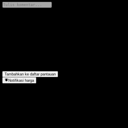
Bagikan pendapatmu
FAQ
Berapa harga saham Invesco Senior Loan hari ini?
▼
Apa simbol saham Invesco Senior Loan?
▼
Apakah Invesco Senior Loan membayar dividen?
▼
Invesco Senior Loan berada di sektor apa?
▼
Kapan Invesco Senior Loan menyelesaikan split saham?
▼
Tambahkan ke daftar pantauan
Notifikasi harga