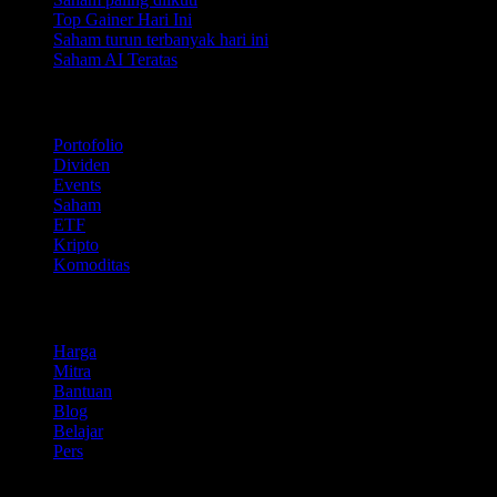
Top Gainer Hari Ini
Saham turun terbanyak hari ini
Saham AI Teratas
Fitur
Portofolio
Dividen
Events
Saham
ETF
Kripto
Komoditas
company
Harga
Mitra
Bantuan
Blog
Belajar
Pers
Legal