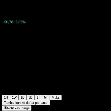
$13,62
4832
+$0,38
+2,87%
Friday 15:25
1H
1W
1B
3B
1T
5T
Maks
Tambahkan ke daftar pantauan
Notifikasi harga