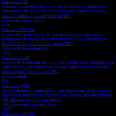
Kap. pasar
1,1B
Chimera Investment Corporation adalah REIT yang berinvestasi
dalam portofolio aset hipotek yang beragam, termasuk pinjaman
hipotek residensial, bersaing dengan EFC.
Invesco Mortgage Capital
IVR
Kap. pasar
779,71M
Invesco Mortgage Capital Inc. adalah REIT yang fokus pada
pembiayaan dan pengelolaan surat berharga yang didukung oleh
hipotek dan pinjaman hipotek, seperti EFC.
ARMOUR Residential REIT
ARR
Kap. pasar
2,11B
ARMOUR Residential REIT, Inc. berinvestasi dalam surat berharga
yang didukung oleh hipotek residensial, yang merupakan pesaing
langsung dari fokus investasi EFC.
Dynex Capital
DX
Kap. pasar
2,83B
Dynex Capital, Inc. adalah REIT yang berinvestasi dalam pinjaman
hipotek dan surat berharga dengan basis leverage, bersaing dengan
EFC di pasar surat berharga hipotek.
TPG Mortgage Investment Trust
MITT
Kap. pasar
245,52M