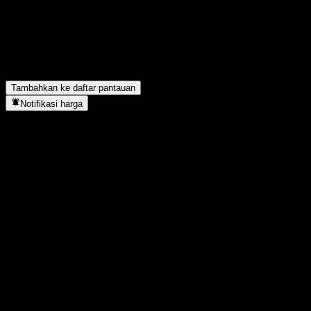
lalu?
▼
Berapa pendapatan Ellington Financial tahun lalu?
▼
Berapa pendapatan bersih Ellington Financial tahun lalu?
▼
Apakah Ellington Financial membayar dividen?
▼
Ellington Financial berada di sektor apa?
▼
Kapan Ellington Financial menyelesaikan split saham?
▼
Tambahkan ke daftar pantauan
Notifikasi harga