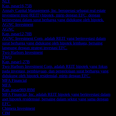
NLY
Kap. pasar
16,75B
Annaly Capital Management, Inc. beroperasi sebagai real estate
investment trust (REIT) hipotek, mirip dengan EFC, dengan
berinvestasi dalam surat berharga yang didukung oleh hipotek.
AGNC Investment
AGNC
Kap. pasar
12,78B
AGNC Investment Corp. adalah REIT yang berinvestasi dalam
surat berharga yang didukung oleh hipotek lembaga, bersaing
langsung dengan strategi investasi EFC.
Two Harbors Investment
TWO
Kap. pasar
1,27B
Two Harbors Investment Corp. adalah REIT hipotek yang fokus
pada investasi, pembiayaan, dan pengelolaan surat berharga yang
didukung oleh hipotek residensial, mirip dengan EFC.
MFA Financial
MFA
Kap. pasar
969,89M
MFA Financial, Inc. adalah REIT hipotek yang berinvestasi dalam
aset hipotek residensial, bersaing dalam sektor yang sama dengan
EFC.
Chimera Investment
CIM