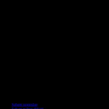
Koleksi
Saham unggulan
Saham paling diikuti