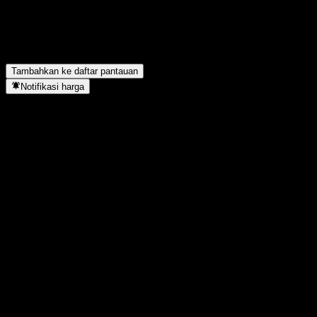
lalu?
▼
Berapa pendapatan Organigram Global tahun lalu?
▼
Berapa pendapatan bersih Organigram Global tahun lalu?
▼
Organigram Global berada di sektor apa?
▼
Kapan Organigram Global menyelesaikan split saham?
▼
Tambahkan ke daftar pantauan
Notifikasi harga