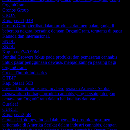
OrganiGram.
Cronos Group
CRON
Kap. pasar
1,03B
Cronos Group terlibat dalam produksi dan penjualan ganja di
beberapa negara, bersaing dengan OrganiGram, terutama di pasar
Kanada dan internasional.
SNDL
SNDL
Kap. pasar
340,99M
Sundial Growers fokus pada produksi dan pemasaran cannabis
untuk pasar penggunaan dewasa, menjadikannya pesaing bagi
OrganiGram.
Green Thumb Industries
GTBIF
Kap. pasar
1,56B
Green Thumb Industries Inc. beroperasi di Amerika Serikat,
menawarkan berbagai produk cannabis yang bersaing dengan
penawaran OrganiGram dalam hal kualitas dan variasi.
Curaleaf
CURLF
Kap. pasar
2,5B
Curaleaf Holdings, Inc. adalah penyedia produk konsumen
terkemuka di Amerika Serikat dalam industri cannabis, dengan