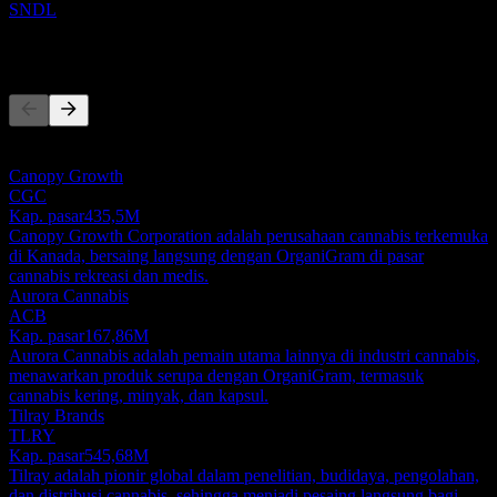
SNDL
Pesaing
Daftar ini adalah analisis berdasarkan peristiwa pasar terbaru. Ini
bukan rekomendasi investasi.
Canopy Growth
CGC
Kap. pasar
435,5M
Canopy Growth Corporation adalah perusahaan cannabis terkemuka
di Kanada, bersaing langsung dengan OrganiGram di pasar
cannabis rekreasi dan medis.
Aurora Cannabis
ACB
Kap. pasar
167,86M
Aurora Cannabis adalah pemain utama lainnya di industri cannabis,
menawarkan produk serupa dengan OrganiGram, termasuk
cannabis kering, minyak, dan kapsul.
Tilray Brands
TLRY
Kap. pasar
545,68M
Tilray adalah pionir global dalam penelitian, budidaya, pengolahan,
dan distribusi cannabis, sehingga menjadi pesaing langsung bagi