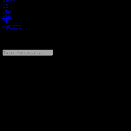
XNAS
US
OGI
STU
DE
0OG.STU
0 Comments
Bagikan pendapatmu
FAQ
Berapa harga saham Organigram Global hari ini?
▼
Apa simbol saham Organigram Global?
▼
Apakah harga saham Organigram Global sedang naik?
▼
Berapa kapitalisasi pasar Organigram Global?
▼
Kapan tanggal laporan keuangan berikutnya dari Organigram
Global?
▼
Bagaimana laporan keuangan Organigram Global pada kuartal