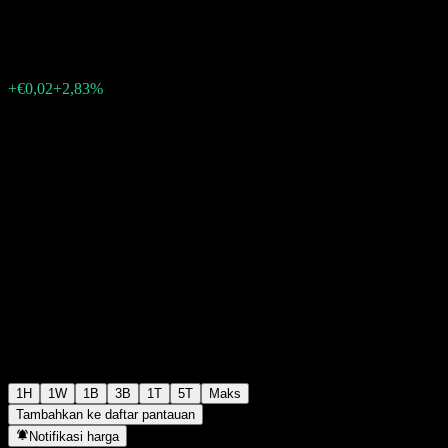
€0,8360
458
+€0,02
+2,83%
Wednesday 06:04
1H
1W
1B
3B
1T
5T
Maks
Tambahkan ke daftar pantauan
Notifikasi harga