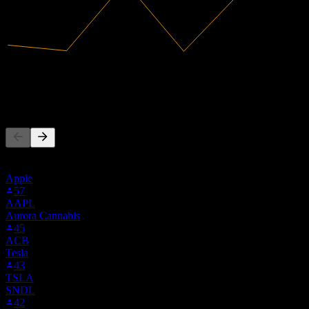
163,97M
Pendapatan
-15,3M
Laba bersih
Orang juga mengikuti
Daftar ini didasarkan pada daftar pantauan pengguna Stock Events
yang mengikuti 0OG.MU. Ini bukan rekomendasi investasi.
Apple
57
AAPL
Aurora Cannabis
45
ACB
Tesla
43
TSLA
SNDL
42