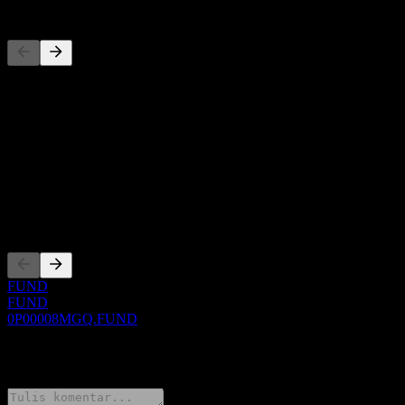
Pesaing
Daftar ini adalah analisis berdasarkan peristiwa pasar terbaru. Ini
bukan rekomendasi investasi.
Tentang
Show more...
CEO
Pencatatan
FUND
FUND
0P00008MGQ.FUND
0 Comments