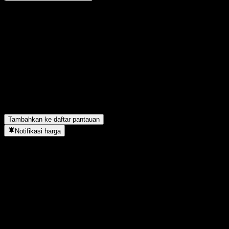
Bagikan pendapatmu
FAQ
Berapa harga saham Phillip Global Stars Fund hari ini?
▼
Apa simbol saham Phillip Global Stars Fund?
▼
Apakah harga saham Phillip Global Stars Fund sedang naik?
▼
Phillip Global Stars Fund berada di sektor apa?
▼
Kapan Phillip Global Stars Fund menyelesaikan split saham?
▼
Tambahkan ke daftar pantauan
Notifikasi harga