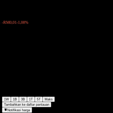
RM0,5770
1
-RM0,01
-1,08%
Minggu lalu
1W
1B
3B
1T
5T
Maks
Tambahkan ke daftar pantauan
Notifikasi harga