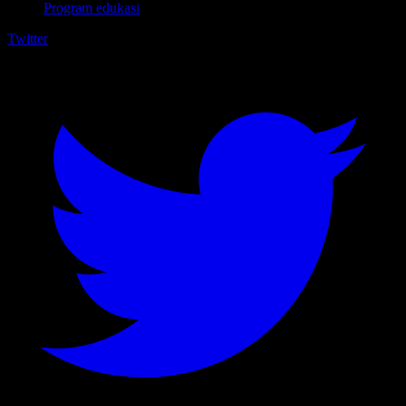
Program edukasi
Twitter