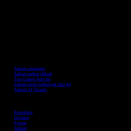
Koleksi
Saham unggulan
Saham paling diikuti
Top Gainer Hari Ini
Saham turun terbanyak hari ini
Saham AI Teratas
Fitur
Portofolio
Dividen
Events
Saham