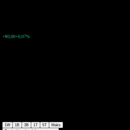
Bond Fund B
¥1,3950
0
+¥0,00
+0,07%
Minggu lalu
1W
1B
3B
1T
5T
Maks