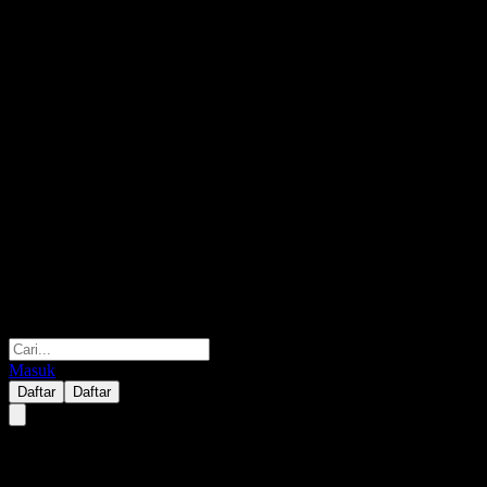
Masuk
Daftar
Daftar
E Fund Enhanced Return