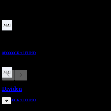
0,02
Mendatang
Ex-dividen
2
MAR
27
E Fund Enhanced Return Bond Fund B
Perkiraan
0P0000CRAI.FUND
Pembayaran dividen
2
Dividen
MAR
27
E Fund Enhanced Return Bond Fund B
Perkiraan
0P0000CRAI.FUND
1,65
%
Imbal hasil dividen
Jun 26