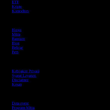
ETF
Kripto
Komoditas
company
Harga
Mitra
Bantuan
Blog
Belajar
Pers
Legal
Kebijakan Privasi
Syarat Layanan
Disclaimer
Kesan
Untuk bisnis
Data event
Program Mitra