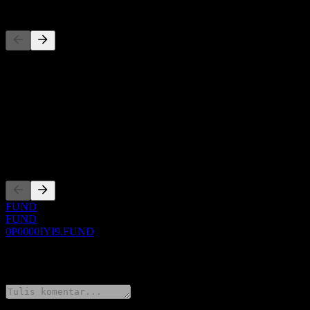
Pesaing
Daftar ini adalah analisis berdasarkan peristiwa pasar terbaru. Ini bu
Tentang
Show more...
CEO
Pencatatan
FUND
FUND
0P0000IYI9.FUND
0 Comments