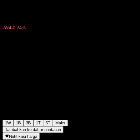
₩1.460
0
-₩4
-0,24%
Minggu lalu
1W
1B
3B
1T
5T
Maks
Tambahkan ke daftar pantauan
Notifikasi harga