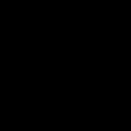
?
▼
?
▼