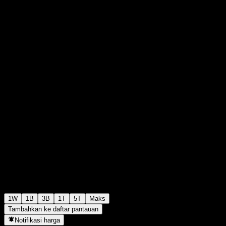
₩987
0
+₩0
+0%
Minggu lalu
1W
1B
3B
1T
5T
Maks
Tambahkan ke daftar pantauan
Notifikasi harga