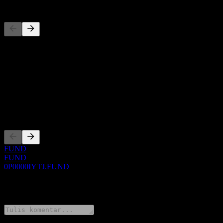
Pesaing
Daftar ini adalah analisis berdasarkan peristiwa pasar terbaru. Ini bu
Tentang
Show more...
CEO
Pencatatan
FUND
FUND
0P0000IYTJ.FUND
0 Comments