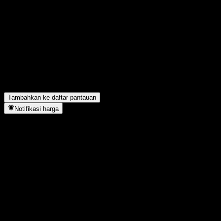
Bagikan pendapatmu
FAQ
Berapa harga saham Samsung Index Plus Equity-Derivatives 1 C1 h
Apa simbol saham Samsung Index Plus Equity-Derivatives 1 C1?
Samsung Index Plus Equity-Derivatives 1 C1 berada di sektor apa
Kapan Samsung Index Plus Equity-Derivatives 1 C1 menyelesaikan
Tambahkan ke daftar pantauan
Notifikasi harga