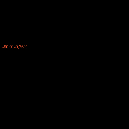
Information Service Stock
Fund A
¥1,5129
0
-¥0,01
-0,76%
Minggu lalu