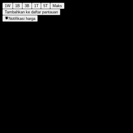
1W
1B
3B
1T
5T
Maks
Tambahkan ke daftar pantauan
Notifikasi harga
Statistik
Tertinggi hari ini
1,5129
Terendah hari ini
1,5129
Tertinggi 52M
1,83
Terendah 52M
1,432
Volume
-
Vol. rata2
-
Kap. pasar
0
Rasio P/E
-
Imbal hasil dividen