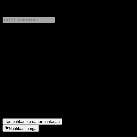
0 Comments
Bagikan pendapatmu
FAQ
Berapa harga saham ChangSheng Electronic and Information
Service Stock Fund A hari ini?
▼
Apa simbol saham ChangSheng Electronic and Information
Service Stock Fund A?
▼
Apakah harga saham ChangSheng Electronic and Information
Service Stock Fund A sedang naik?
▼
ChangSheng Electronic and Information Service Stock Fund A
berada di sektor apa?
▼
Kapan ChangSheng Electronic and Information Service Stock
Fund A menyelesaikan split saham?
▼
Tambahkan ke daftar pantauan
Notifikasi harga