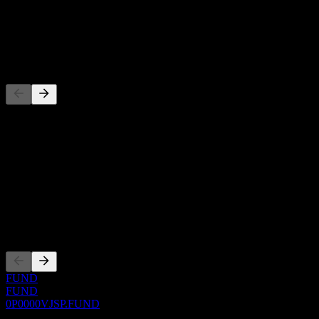
-
Dividen
-
Pesaing
Daftar ini adalah analisis berdasarkan peristiwa pasar terbaru. Ini
bukan rekomendasi investasi.
Tentang
Show more...
CEO
Pencatatan
FUND
FUND
0P0000VJSP.FUND