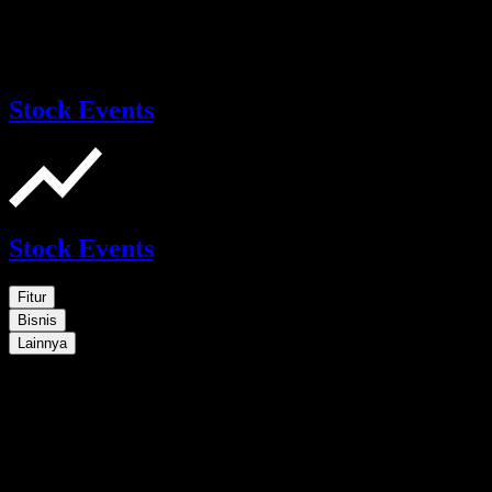
Stock Events
Stock Events
Fitur
Bisnis
Lainnya