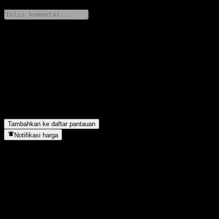
Bagikan pendapatmu
FAQ
Berapa harga saham US High Yield Fund-A hari ini?
▼
Apa simbol saham US High Yield Fund-A?
▼
US High Yield Fund-A berada di sektor apa?
▼
Kapan US High Yield Fund-A menyelesaikan split saham?
▼
Tambahkan ke daftar pantauan
Notifikasi harga