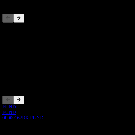
Pesaing
Daftar ini adalah analisis berdasarkan peristiwa pasar terbaru. Ini
bukan rekomendasi investasi.
Tentang
Show more...
CEO
ISIN
0P000162BK
Pencatatan
FUND
FUND
0P000162BK.FUND
0 Comments