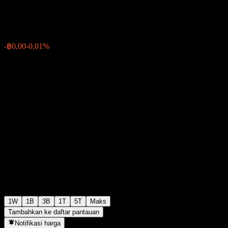
฿12,65
0
-฿0,00
-0,01%
Minggu lalu
1W
1B
3B
1T
5T
Maks
Tambahkan ke daftar pantauan
Notifikasi harga