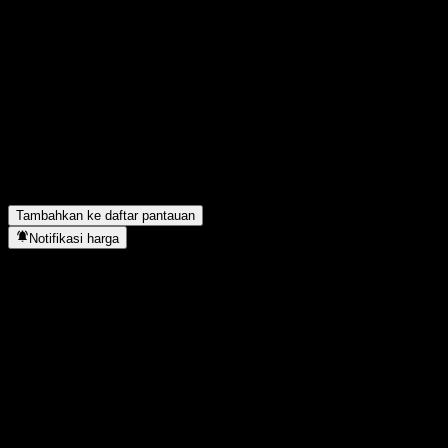
Bagikan pendapatmu
FAQ
Berapa harga saham CIB State-owned Ref Alloc A hari ini?
▼
Apa simbol saham CIB State-owned Ref Alloc A?
▼
Apakah harga saham CIB State-owned Ref Alloc A sedang naik?
CIB State-owned Ref Alloc A berada di sektor apa?
▼
Kapan CIB State-owned Ref Alloc A menyelesaikan split saham?
Tambahkan ke daftar pantauan
Notifikasi harga