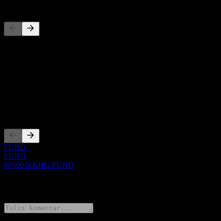
Pesaing
Daftar ini adalah analisis berdasarkan peristiwa pasar terbaru. Ini bu
Tentang
Show more...
CEO
Pencatatan
FUND
FUND
0P00016KHG.FUND
0 Comments