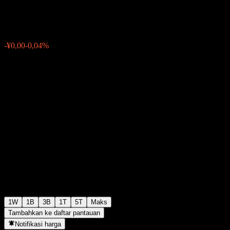
¥2,62
0
-¥0,00
-0,04%
Minggu lalu
1W
1B
3B
1T
5T
Maks
Tambahkan ke daftar pantauan
Notifikasi harga