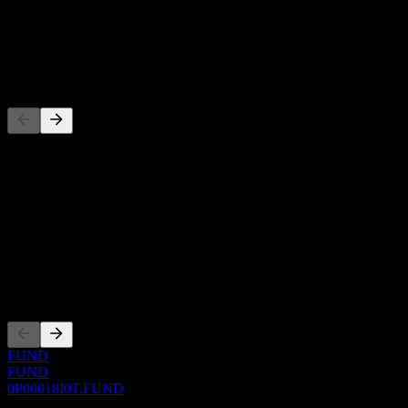
-
Dividen
-
Pesaing
Daftar ini adalah analisis berdasarkan peristiwa pasar terbaru. Ini
bukan rekomendasi investasi.
Tentang
Show more...
CEO
Pencatatan
FUND
FUND
0P00018I0T.FUND