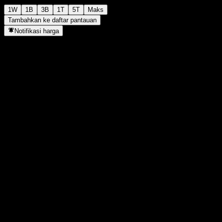
1W
1B
3B
1T
5T
Maks
Tambahkan ke daftar pantauan
Notifikasi harga
Statistik
Tertinggi hari ini
3.814
Terendah hari ini
3.814
Tertinggi 52M
4.164
Terendah 52M
3.236
Volume
-
Vol. rata2
-
Kap. pasar
0
Rasio P/E
-
Imbal hasil dividen