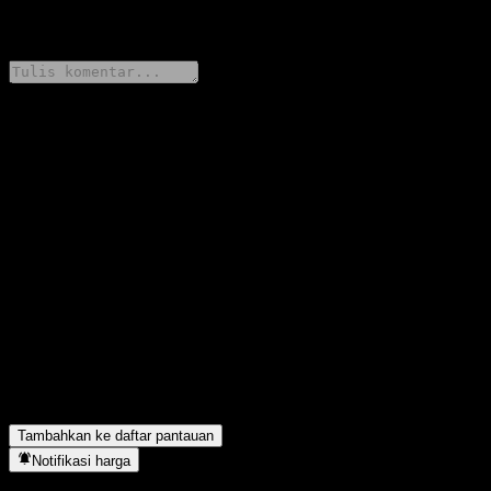
0 Comments
Bagikan pendapatmu
FAQ
Berapa harga saham KIM Wellington Global Quality Feeder
Equity CP Unhedged hari ini?
▼
Apa simbol saham KIM Wellington Global Quality Feeder
Equity CP Unhedged?
▼
Apakah harga saham KIM Wellington Global Quality Feeder
Equity CP Unhedged sedang naik?
▼
KIM Wellington Global Quality Feeder Equity CP Unhedged
berada di sektor apa?
▼
Kapan KIM Wellington Global Quality Feeder Equity CP
Unhedged menyelesaikan split saham?
▼
Tambahkan ke daftar pantauan
Notifikasi harga