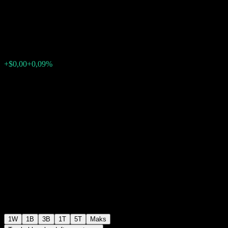
Income Fund USD
$0,4708
0
+$0,00
+0,09%
Minggu lalu
1W
1B
3B
1T
5T
Maks