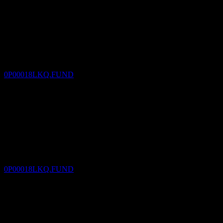
Pembayaran dividen
22
DEC
AHAM World Series - Global Income Fund
USD
Perkiraan
0P00018LKQ.FUND
Ex-dividen
22
JAN
27
AHAM World Series - Global Income Fund
USD
Perkiraan
0P00018LKQ.FUND