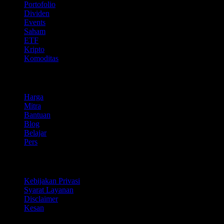
Portofolio
Dividen
Events
Saham
ETF
Kripto
Komoditas
company
Harga
Mitra
Bantuan
Blog
Belajar
Pers
Legal
Kebijakan Privasi
Syarat Layanan
Disclaimer
Kesan