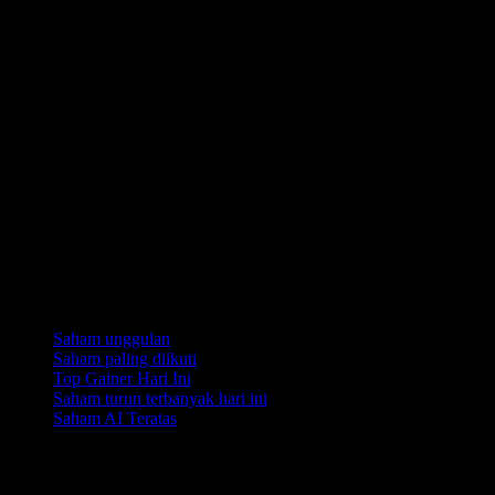
Koleksi
Saham unggulan
Saham paling diikuti
Top Gainer Hari Ini
Saham turun terbanyak hari ini
Saham AI Teratas
Fitur