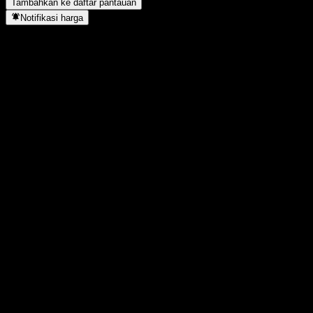
Tambahkan ke daftar pantauan
Notifikasi harga
Statistik
Tertinggi hari ini
0,4708
Terendah hari ini
0,4708
Tertinggi 52M
0,4883
Terendah 52M
0,4648
Volume
-
Vol. rata2
-
Kap. pasar
0
Rasio P/E
-
Imbal hasil dividen
5,86%
Dividen