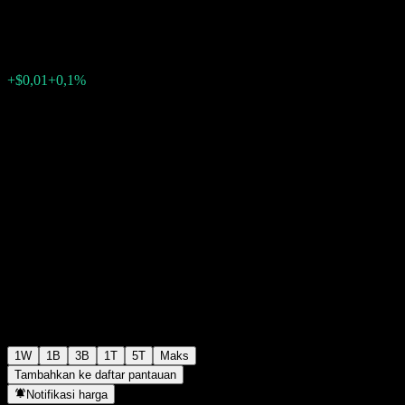
$9,60
0
+$0,01
+0,1%
Minggu lalu
1W
1B
3B
1T
5T
Maks
Tambahkan ke daftar pantauan
Notifikasi harga