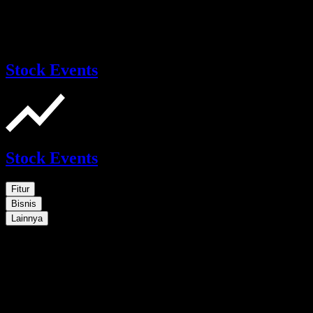
Stock Events
Stock Events
Fitur
Bisnis
Lainnya