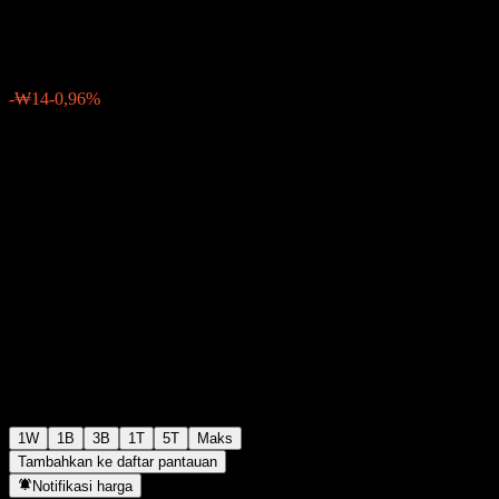
₩1.451
0
-₩14
-0,96%
Minggu lalu
1W
1B
3B
1T
5T
Maks
Tambahkan ke daftar pantauan
Notifikasi harga