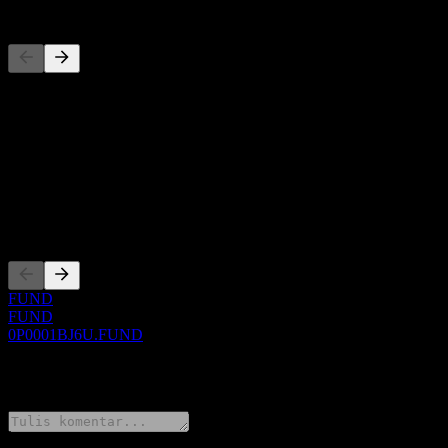
Pesaing
Daftar ini adalah analisis berdasarkan peristiwa pasar terbaru. Ini bu
Tentang
Show more...
CEO
Pencatatan
FUND
FUND
0P0001BJ6U.FUND
0 Comments