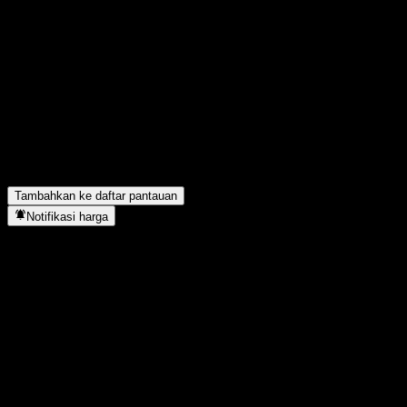
Bagikan pendapatmu
FAQ
Berapa harga saham KB Brazil Feeder Equity CPe hari ini?
▼
Apa simbol saham KB Brazil Feeder Equity CPe?
▼
Apakah harga saham KB Brazil Feeder Equity CPe sedang naik?
KB Brazil Feeder Equity CPe berada di sektor apa?
▼
Kapan KB Brazil Feeder Equity CPe menyelesaikan split saham?
Tambahkan ke daftar pantauan
Notifikasi harga