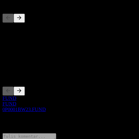
Pesaing
Daftar ini adalah analisis berdasarkan peristiwa pasar terbaru. Ini
bukan rekomendasi investasi.
Tentang
Show more...
CEO
Pencatatan
FUND
FUND
0P0001BW23.FUND
0 Comments