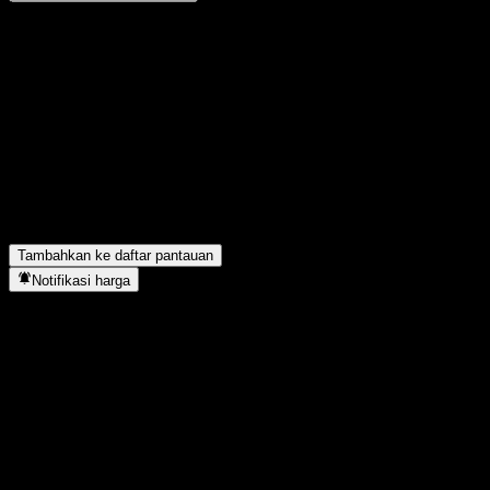
Bagikan pendapatmu
FAQ
Berapa harga saham Public Greater China Fund hari ini?
▼
Apa simbol saham Public Greater China Fund?
▼
Apakah harga saham Public Greater China Fund sedang naik?
▼
Public Greater China Fund berada di sektor apa?
▼
Kapan Public Greater China Fund menyelesaikan split saham?
▼
Tambahkan ke daftar pantauan
Notifikasi harga