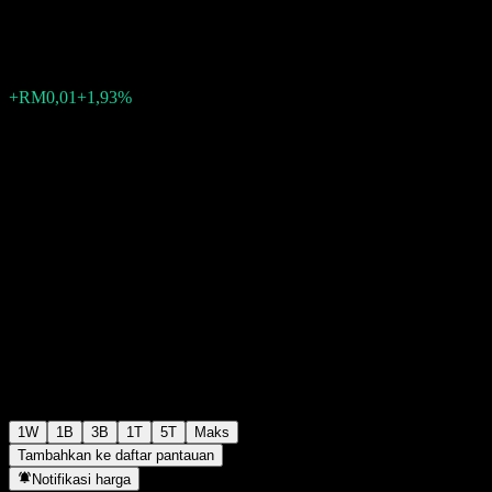
RM0,3852
0
+RM0,01
+1,93%
Minggu lalu
1W
1B
3B
1T
5T
Maks
Tambahkan ke daftar pantauan
Notifikasi harga