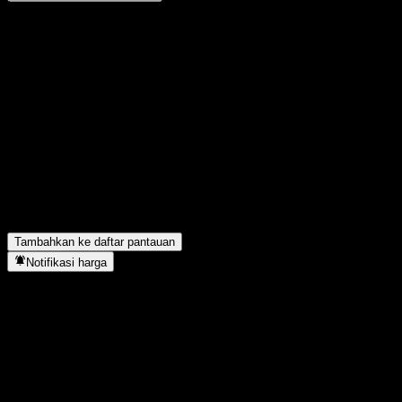
Bagikan pendapatmu
FAQ
Berapa harga saham Orient Alpha Sel Flx Alloc A hari ini?
▼
Apa simbol saham Orient Alpha Sel Flx Alloc A?
▼
Apakah harga saham Orient Alpha Sel Flx Alloc A sedang naik?
▼
Orient Alpha Sel Flx Alloc A berada di sektor apa?
▼
Kapan Orient Alpha Sel Flx Alloc A menyelesaikan split saham?
▼
Tambahkan ke daftar pantauan
Notifikasi harga