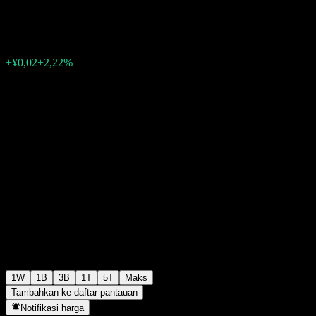
¥0,9360
0
+¥0,02
+2,22%
Minggu lalu
1W
1B
3B
1T
5T
Maks
Tambahkan ke daftar pantauan
Notifikasi harga