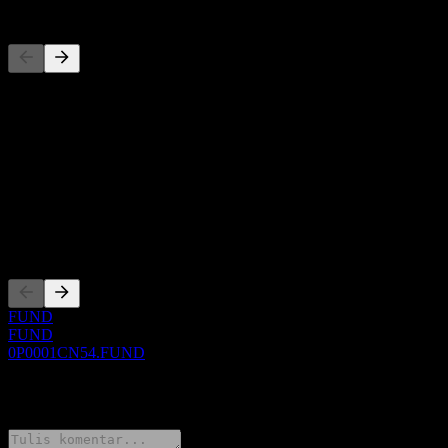
Pesaing
Daftar ini adalah analisis berdasarkan peristiwa pasar terbaru. Ini
bukan rekomendasi investasi.
Tentang
Show more...
CEO
Pencatatan
FUND
FUND
0P0001CN54.FUND
0 Comments