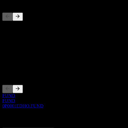
Pesaing
Daftar ini adalah analisis berdasarkan peristiwa pasar terbaru. Ini bu
Tentang
Show more...
CEO
ISIN
0P0001EDHO
Pencatatan
FUND
FUND
0P0001EDHO.FUND
0 Comments