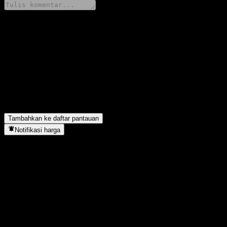
Bagikan pendapatmu
FAQ
Berapa harga saham KIM KOSPI Solution Bond Balanced CF hari
Apa simbol saham KIM KOSPI Solution Bond Balanced CF?
▼
KIM KOSPI Solution Bond Balanced CF berada di sektor apa?
▼
Kapan KIM KOSPI Solution Bond Balanced CF menyelesaikan sp
Tambahkan ke daftar pantauan
Notifikasi harga