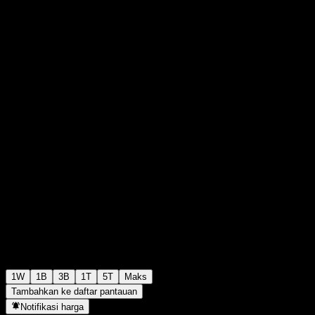
₩1.018
0
+₩0
+0%
Minggu lalu
1W
1B
3B
1T
5T
Maks
Tambahkan ke daftar pantauan
Notifikasi harga