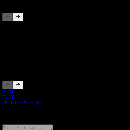
Pesaing
Daftar ini adalah analisis berdasarkan peristiwa pasar terbaru. Ini
bukan rekomendasi investasi.
Tentang
Show more...
CEO
Pencatatan
FUND
FUND
0P0001FV9O.FUND
0 Comments