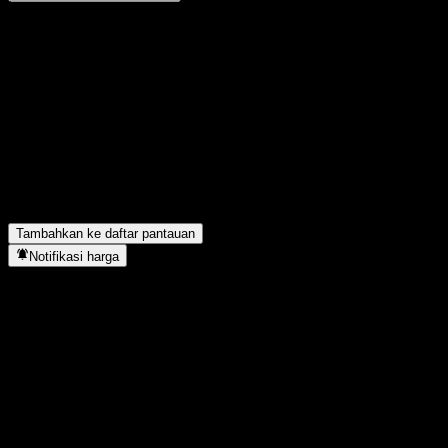
Bagikan pendapatmu
FAQ
Berapa harga saham CaiTong Anrui Short Bd C hari ini?
▼
Apa simbol saham CaiTong Anrui Short Bd C?
▼
Apakah harga saham CaiTong Anrui Short Bd C sedang naik?
▼
CaiTong Anrui Short Bd C berada di sektor apa?
▼
Kapan CaiTong Anrui Short Bd C menyelesaikan split saham?
▼
Tambahkan ke daftar pantauan
Notifikasi harga