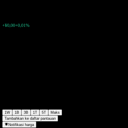
¥1,2219
0
+¥0,00
+0,01%
Minggu lalu
1W
1B
3B
1T
5T
Maks
Tambahkan ke daftar pantauan
Notifikasi harga