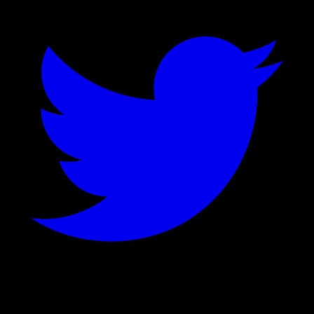
©
2026
Stock Events GmbH