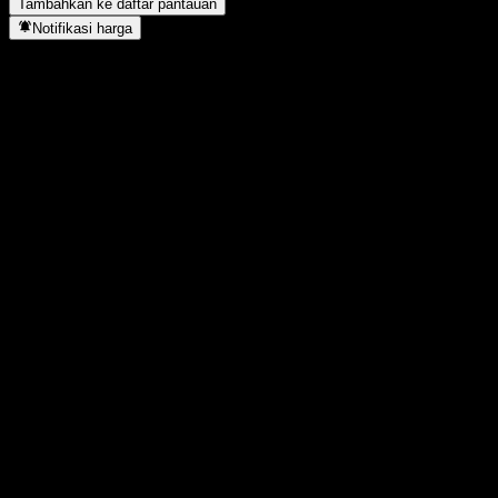
Tambahkan ke daftar pantauan
Notifikasi harga
Statistik
Tertinggi hari ini
1,0349
Terendah hari ini
1,0349
Tertinggi 52M
1,083
Terendah 52M
1,027
Volume
-
Vol. rata2
-
Kap. pasar
0
Rasio P/E
-
Imbal hasil dividen
2,32%
Dividen