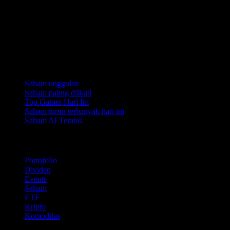
Koleksi
Saham unggulan
Saham paling diikuti
Top Gainer Hari Ini
Saham turun terbanyak hari ini
Saham AI Teratas
Fitur
Portofolio
Dividen
Events
Saham
ETF
Kripto
Komoditas