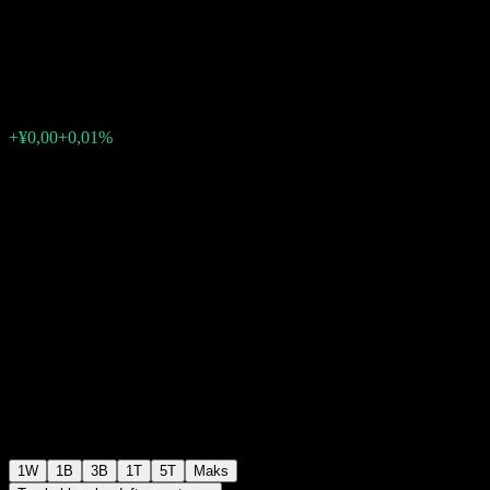
C
¥1,0349
0
+¥0,00
+0,01%
Minggu lalu
1W
1B
3B
1T
5T
Maks