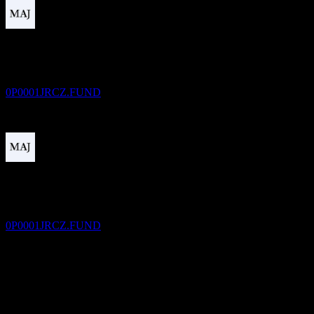
Pembayaran dividen
21
OCT
27
GF BK 0-4Y CtrEtr80 Bd Idx C
Perkiraan
0P0001JRCZ.FUND
Ex-dividen
14
JAN
28
GF BK 0-4Y CtrEtr80 Bd Idx C
Perkiraan
0P0001JRCZ.FUND