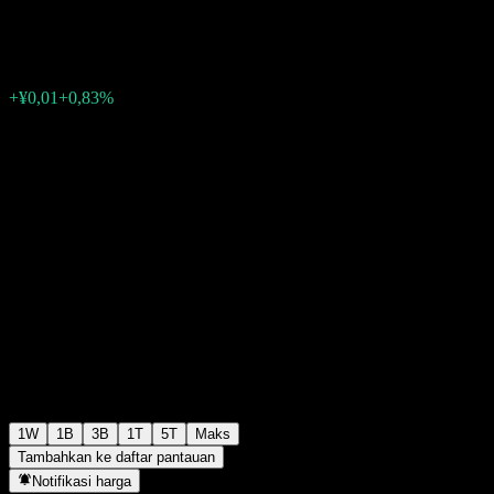
¥1,2098
0
+¥0,01
+0,83%
Minggu lalu
1W
1B
3B
1T
5T
Maks
Tambahkan ke daftar pantauan
Notifikasi harga