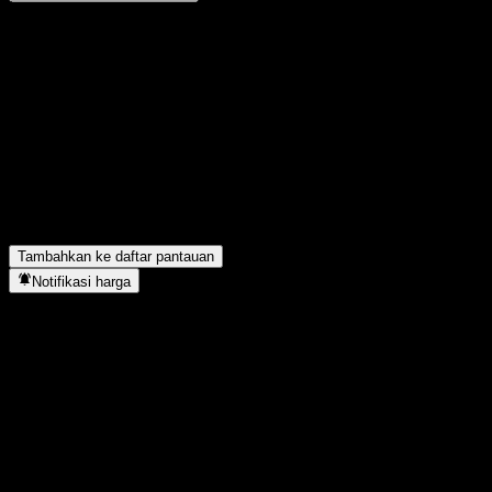
Bagikan pendapatmu
FAQ
Berapa harga saham Focusbridge Jiaxin Bd C hari ini?
▼
Apa simbol saham Focusbridge Jiaxin Bd C?
▼
Apakah harga saham Focusbridge Jiaxin Bd C sedang naik?
▼
Focusbridge Jiaxin Bd C berada di sektor apa?
▼
Kapan Focusbridge Jiaxin Bd C menyelesaikan split saham?
▼
Tambahkan ke daftar pantauan
Notifikasi harga