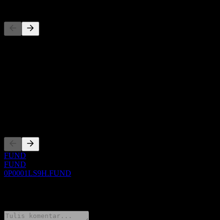
Pesaing
Daftar ini adalah analisis berdasarkan peristiwa pasar terbaru. Ini
bukan rekomendasi investasi.
Tentang
Show more...
CEO
Pencatatan
FUND
FUND
0P0001LS9H.FUND
0 Comments