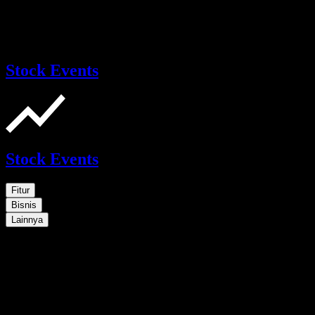
Stock Events
Stock Events
Fitur
Bisnis
Lainnya