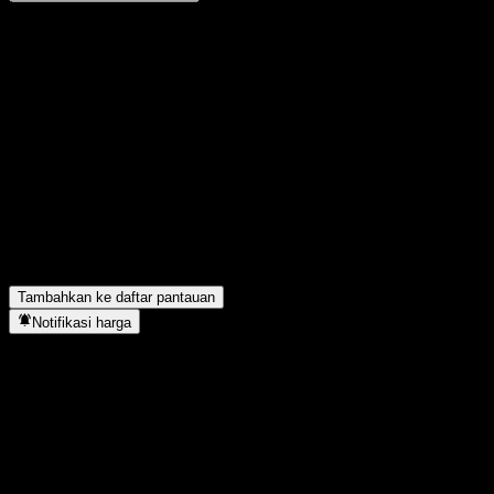
Bagikan pendapatmu
FAQ
Berapa harga saham E Fund Stable Growth Alloc C hari ini?
▼
Apa simbol saham E Fund Stable Growth Alloc C?
▼
Apakah harga saham E Fund Stable Growth Alloc C sedang
naik?
▼
E Fund Stable Growth Alloc C berada di sektor apa?
▼
Kapan E Fund Stable Growth Alloc C menyelesaikan split
saham?
▼
Tambahkan ke daftar pantauan
Notifikasi harga