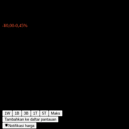
¥0,9147
0
-¥0,00
-0,45%
Minggu lalu
1W
1B
3B
1T
5T
Maks
Tambahkan ke daftar pantauan
Notifikasi harga