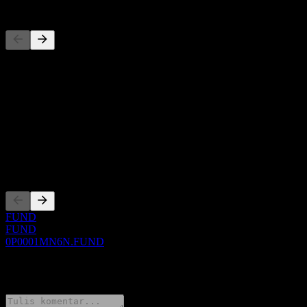
Pesaing
Daftar ini adalah analisis berdasarkan peristiwa pasar terbaru. Ini
bukan rekomendasi investasi.
Tentang
Show more...
CEO
Pencatatan
FUND
FUND
0P0001MN6N.FUND
0 Comments