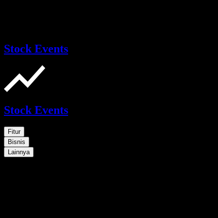
Stock Events
Stock Events
Fitur
Bisnis
Lainnya