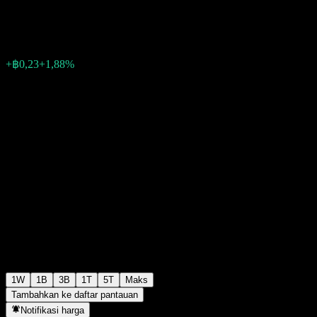
฿12,58
0
+฿0,23
+1,88%
Minggu lalu
1W
1B
3B
1T
5T
Maks
Tambahkan ke daftar pantauan
Notifikasi harga