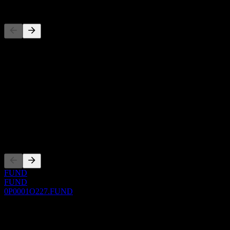
Pesaing
Daftar ini adalah analisis berdasarkan peristiwa pasar terbaru. Ini bu
Tentang
Show more...
CEO
ISIN
0P0001O227
Pencatatan
FUND
FUND
0P0001O227.FUND
0 Comments