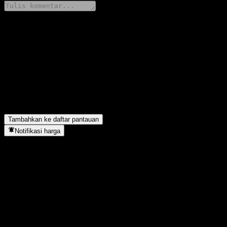
Bagikan pendapatmu
FAQ
Berapa harga saham Bualuang US Alpha RMF hari ini?
▼
Apa simbol saham Bualuang US Alpha RMF?
▼
Bualuang US Alpha RMF berada di sektor apa?
▼
Kapan Bualuang US Alpha RMF menyelesaikan split saham?
▼
Tambahkan ke daftar pantauan
Notifikasi harga