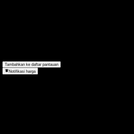
Bagikan pendapatmu
FAQ
Berapa harga saham GF RuiYu 1Y Own Alloc C hari ini?
▼
Apa simbol saham GF RuiYu 1Y Own Alloc C?
▼
Apakah harga saham GF RuiYu 1Y Own Alloc C sedang naik?
▼
GF RuiYu 1Y Own Alloc C berada di sektor apa?
▼
Kapan GF RuiYu 1Y Own Alloc C menyelesaikan split saham?
▼
Tambahkan ke daftar pantauan
Notifikasi harga