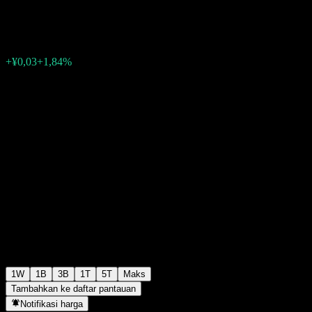
¥1,6944
0
+¥0,03
+1,84%
Minggu lalu
1W
1B
3B
1T
5T
Maks
Tambahkan ke daftar pantauan
Notifikasi harga