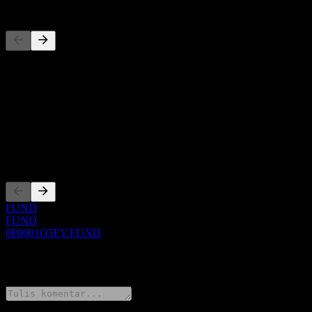
Pesaing
Daftar ini adalah analisis berdasarkan peristiwa pasar terbaru. Ini bu
Tentang
Show more...
CEO
Pencatatan
FUND
FUND
0P0001O5FY.FUND
0 Comments