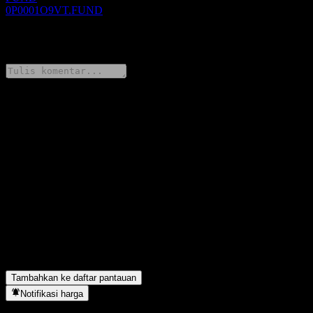
0P0001O9VT.FUND
0 Comments
Bagikan pendapatmu
FAQ
Berapa harga saham Nomura Global Positive Change Fund
Dividend S pay-Quarterly TWD hari ini?
▼
Apa simbol saham Nomura Global Positive Change Fund
Dividend S pay-Quarterly TWD?
▼
Nomura Global Positive Change Fund Dividend S pay-Quarterly
TWD berada di sektor apa?
▼
Kapan Nomura Global Positive Change Fund Dividend S pay-
Quarterly TWD menyelesaikan split saham?
▼
Tambahkan ke daftar pantauan
Notifikasi harga