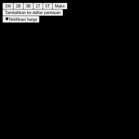
1W
1B
3B
1T
5T
Maks
Tambahkan ke daftar pantauan
Notifikasi harga
Statistik
Tertinggi hari ini
10
Terendah hari ini
10
Tertinggi 52M
10
Terendah 52M
10
Volume
-
Vol. rata2
-
Kap. pasar
0
Rasio P/E
-
Imbal hasil dividen