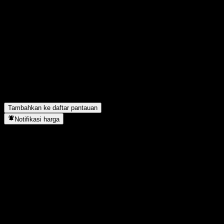
Bagikan pendapatmu
FAQ
Berapa harga saham China Universal state-own entrp Ino Eq C hari
Apa simbol saham China Universal state-own entrp Ino Eq C?
▼
Apakah harga saham China Universal state-own entrp Ino Eq C se
China Universal state-own entrp Ino Eq C berada di sektor apa?
▼
Kapan China Universal state-own entrp Ino Eq C menyelesaikan sp
Tambahkan ke daftar pantauan
Notifikasi harga