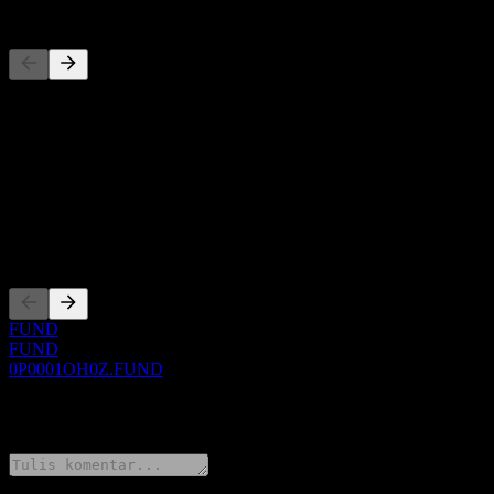
Pesaing
Daftar ini adalah analisis berdasarkan peristiwa pasar terbaru. Ini bu
Tentang
Show more...
CEO
Pencatatan
FUND
FUND
0P0001OH0Z.FUND
0 Comments