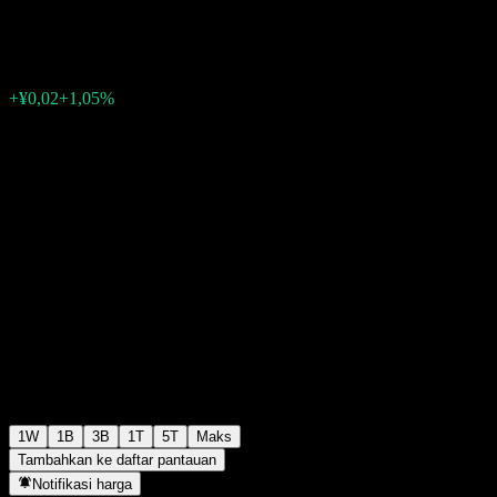
¥1,9230
0
+¥0,02
+1,05%
Minggu lalu
1W
1B
3B
1T
5T
Maks
Tambahkan ke daftar pantauan
Notifikasi harga