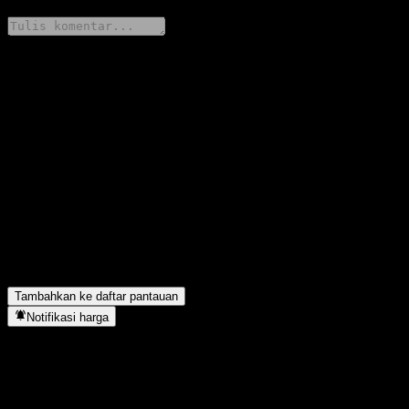
Bagikan pendapatmu
FAQ
Berapa harga saham ChinaAMC Yongkang Tianfu Fund C hari
ini?
▼
Apa simbol saham ChinaAMC Yongkang Tianfu Fund C?
▼
Apakah harga saham ChinaAMC Yongkang Tianfu Fund C
sedang naik?
▼
ChinaAMC Yongkang Tianfu Fund C berada di sektor apa?
▼
Kapan ChinaAMC Yongkang Tianfu Fund C menyelesaikan split
saham?
▼
Tambahkan ke daftar pantauan
Notifikasi harga