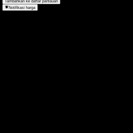
Tambahkan ke daftar pantauan
Notifikasi harga
Statistik
Tertinggi hari ini
2,07
Terendah hari ini
2,07
Tertinggi 52M
2,37
Terendah 52M
1,573
Volume
-
Vol. rata2
-
Kap. pasar
0
Rasio P/E
-
Imbal hasil dividen
-
Dividen