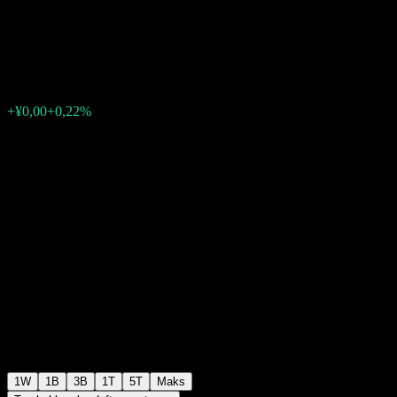
Fund C
¥2,07
0
+¥0,00
+0,22%
Minggu lalu
1W
1B
3B
1T
5T
Maks