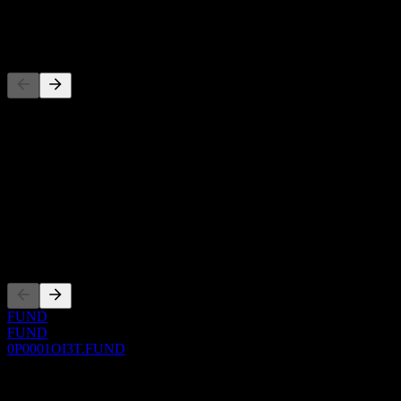
-
Pesaing
Daftar ini adalah analisis berdasarkan peristiwa pasar terbaru. Ini
bukan rekomendasi investasi.
Tentang
Show more...
CEO
Pencatatan
FUND
FUND
0P0001OI3T.FUND
0 Comments