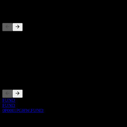
-
Pesaing
Daftar ini adalah analisis berdasarkan peristiwa pasar terbaru. Ini
bukan rekomendasi investasi.
Tentang
Show more...
CEO
Pencatatan
FUND
FUND
0P0001PGHW.FUND
0 Comments