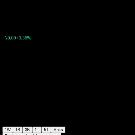
fund A
¥1,1836
0
+¥0,00
+0,36%
Minggu lalu
1W
1B
3B
1T
5T
Maks