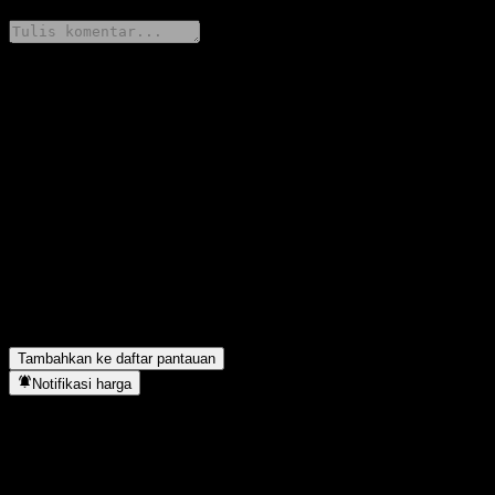
Bagikan pendapatmu
FAQ
Berapa harga saham PengHua Changxiang Bond fund A hari ini?
▼
Apa simbol saham PengHua Changxiang Bond fund A?
▼
Apakah harga saham PengHua Changxiang Bond fund A sedang
naik?
▼
PengHua Changxiang Bond fund A berada di sektor apa?
▼
Kapan PengHua Changxiang Bond fund A menyelesaikan split
saham?
▼
Tambahkan ke daftar pantauan
Notifikasi harga