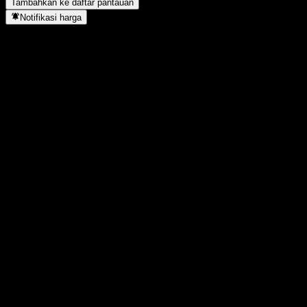
Tambahkan ke daftar pantauan
Notifikasi harga
Statistik
Tertinggi hari ini
1,1836
Terendah hari ini
1,1836
Tertinggi 52M
1,2084
Terendah 52M
1,108
Volume
-
Vol. rata2
-
Kap. pasar
0
Rasio P/E
-
Imbal hasil dividen
-
Dividen