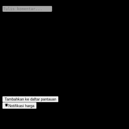
Bagikan pendapatmu
FAQ
Berapa harga saham KKP Small And Mid Cap Equity Fund M
hari ini?
▼
Apa simbol saham KKP Small And Mid Cap Equity Fund M?
▼
Apakah harga saham KKP Small And Mid Cap Equity Fund M
sedang naik?
▼
KKP Small And Mid Cap Equity Fund M berada di sektor apa?
▼
Kapan KKP Small And Mid Cap Equity Fund M menyelesaikan
split saham?
▼
Tambahkan ke daftar pantauan
Notifikasi harga