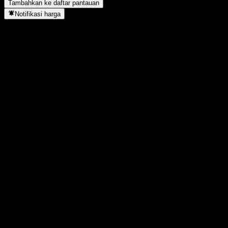
Tambahkan ke daftar pantauan
Notifikasi harga
Statistik
Tertinggi hari ini
14,76
Terendah hari ini
14,76
Tertinggi 52M
14,87
Terendah 52M
10,73
Volume
-
Vol. rata2
-
Kap. pasar
0
Rasio P/E
-
Imbal hasil dividen
-
Dividen