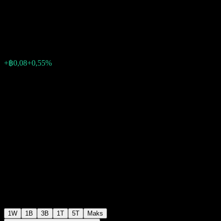
Equity Fund M
฿14,76
0
+฿0,08
+0,55%
Minggu lalu
1W
1B
3B
1T
5T
Maks