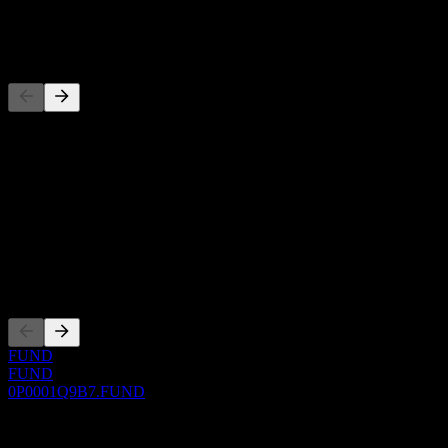
-
Pesaing
Daftar ini adalah analisis berdasarkan peristiwa pasar terbaru. Ini
bukan rekomendasi investasi.
Tentang
Show more...
CEO
Pencatatan
FUND
FUND
0P0001Q9B7.FUND
0 Comments