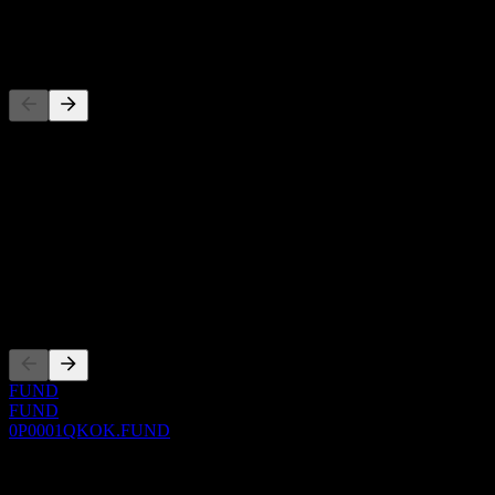
-
Pesaing
Daftar ini adalah analisis berdasarkan peristiwa pasar terbaru. Ini
bukan rekomendasi investasi.
Tentang
Show more...
CEO
Pencatatan
FUND
FUND
0P0001QKOK.FUND
0 Comments