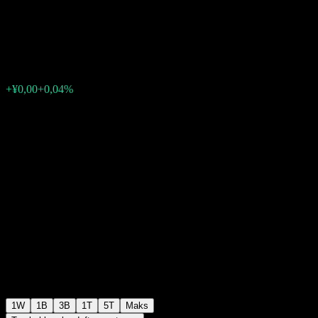
Selection Stock Fund C
¥2,38
0
+¥0,00
+0,04%
Minggu lalu
1W
1B
3B
1T
5T
Maks