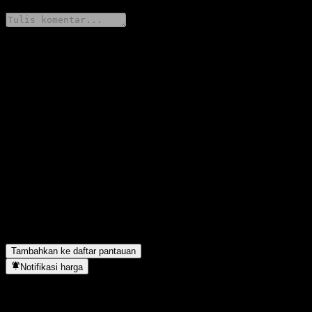
Bagikan pendapatmu
FAQ
Berapa harga saham Zhonghai Consumption Theme Selection
Stock Fund C hari ini?
▼
Apa simbol saham Zhonghai Consumption Theme Selection
Stock Fund C?
▼
Apakah harga saham Zhonghai Consumption Theme Selection
Stock Fund C sedang naik?
▼
Zhonghai Consumption Theme Selection Stock Fund C berada di
sektor apa?
▼
Kapan Zhonghai Consumption Theme Selection Stock Fund C
menyelesaikan split saham?
▼
Tambahkan ke daftar pantauan
Notifikasi harga