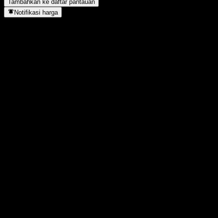
Tambahkan ke daftar pantauan
Notifikasi harga
Statistik
Tertinggi hari ini
2,38
Terendah hari ini
2,38
Tertinggi 52M
3,29
Terendah 52M
2,24
Volume
-
Vol. rata2
-
Kap. pasar
0
Rasio P/E
-
Imbal hasil dividen
-
Dividen