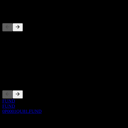
-
Pesaing
Daftar ini adalah analisis berdasarkan peristiwa pasar terbaru. Ini
bukan rekomendasi investasi.
Tentang
Show more...
CEO
Pencatatan
FUND
FUND
0P0001QU81.FUND
0 Comments