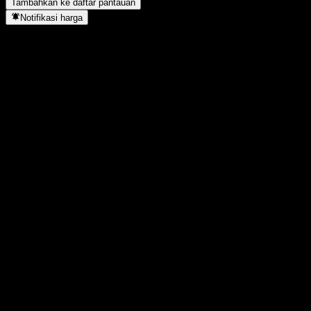
Tambahkan ke daftar pantauan
Notifikasi harga
Statistik
Tertinggi hari ini
1,0989
Terendah hari ini
1,0989
Tertinggi 52M
1,0989
Terendah 52M
1,066
Volume
-
Vol. rata2
-
Kap. pasar
0
Rasio P/E
-
Imbal hasil dividen
-
Dividen