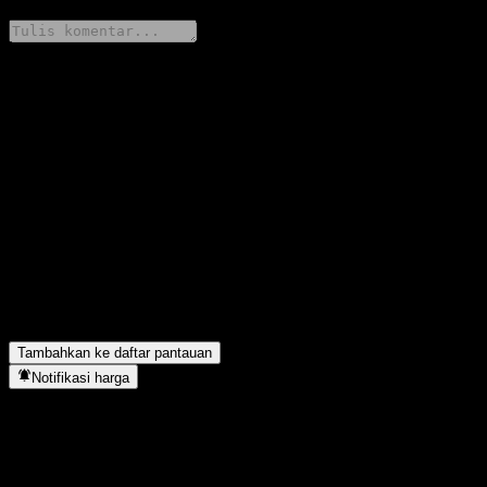
Bagikan pendapatmu
FAQ
Berapa harga saham Fullgoal Interest Enhancing Bond Intt C hari
ini?
▼
Apa simbol saham Fullgoal Interest Enhancing Bond Intt C?
▼
Apakah harga saham Fullgoal Interest Enhancing Bond Intt C
sedang naik?
▼
Fullgoal Interest Enhancing Bond Intt C berada di sektor apa?
▼
Kapan Fullgoal Interest Enhancing Bond Intt C menyelesaikan
split saham?
▼
Tambahkan ke daftar pantauan
Notifikasi harga