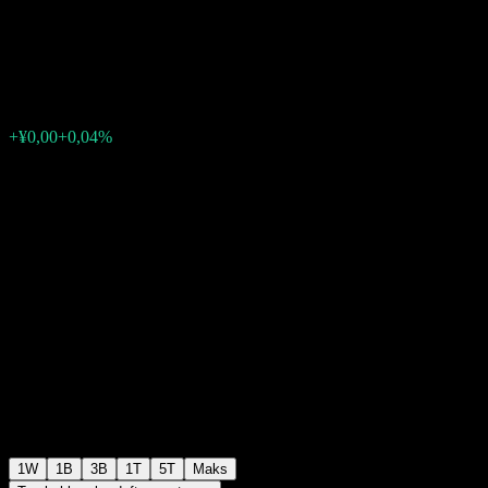
Bond Intt C
¥1,0989
0
+¥0,00
+0,04%
Minggu lalu
1W
1B
3B
1T
5T
Maks