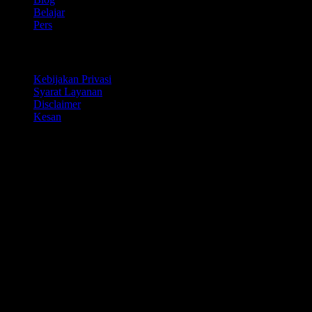
Belajar
Pers
Legal
Kebijakan Privasi
Syarat Layanan
Disclaimer
Kesan
Untuk bisnis
Data event
Program Mitra
Program edukasi
Twitter