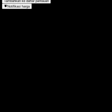
Tambahkan ke daftar pantauan
Notifikasi harga
Statistik
Tertinggi hari ini
1,2025
Terendah hari ini
1,2025
Tertinggi 52M
1,2025
Terendah 52M
1,184
Volume
-
Vol. rata2
-
Kap. pasar
0
Rasio P/E
-
Imbal hasil dividen
0,5%
Dividen