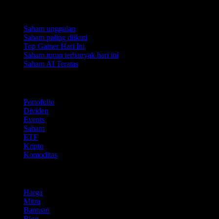
Koleksi
Saham unggulan
Saham paling diikuti
Top Gainer Hari Ini
Saham turun terbanyak hari ini
Saham AI Teratas
Fitur
Portofolio
Dividen
Events
Saham
ETF
Kripto
Komoditas
company
Harga
Mitra
Bantuan
Blog