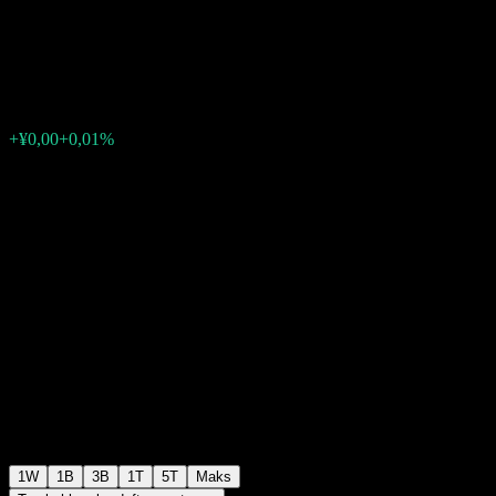
Short Bd D
¥1,2025
0
+¥0,00
+0,01%
Minggu lalu
1W
1B
3B
1T
5T
Maks