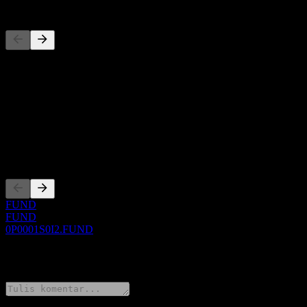
Pesaing
Daftar ini adalah analisis berdasarkan peristiwa pasar terbaru. Ini bu
Tentang
Show more...
CEO
Pencatatan
FUND
FUND
0P0001S0I2.FUND
0 Comments