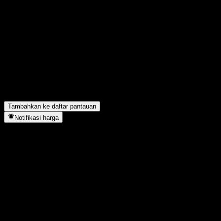
Bagikan pendapatmu
FAQ
Berapa harga saham MiraeAsset Dream Star Asset Allocation Grow
Apa simbol saham MiraeAsset Dream Star Asset Allocation Grow
Apakah harga saham MiraeAsset Dream Star Asset Allocation Gr
MiraeAsset Dream Star Asset Allocation Growth Balanced-Fund of
Kapan MiraeAsset Dream Star Asset Allocation Growth Balanced-
Tambahkan ke daftar pantauan
Notifikasi harga