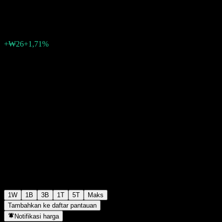
₩1.533
0
+₩26
+1,71%
Minggu lalu
1W
1B
3B
1T
5T
Maks
Tambahkan ke daftar pantauan
Notifikasi harga