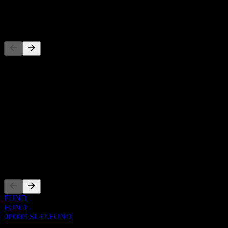
-
Pesaing
Daftar ini adalah analisis berdasarkan peristiwa pasar terbaru. Ini
bukan rekomendasi investasi.
Tentang
Show more...
CEO
ISIN
0P0001SL42
Pencatatan
FUND
FUND
0P0001SL42.FUND