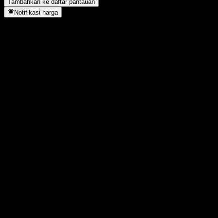
Tambahkan ke daftar pantauan
Notifikasi harga
Statistik
Tertinggi hari ini
25,67
Terendah hari ini
25,67
Tertinggi 52M
28,25
Terendah 52M
22,79
Volume
-
Vol. rata2
-
Kap. pasar
0
Rasio P/E
-
Imbal hasil dividen
-
Dividen