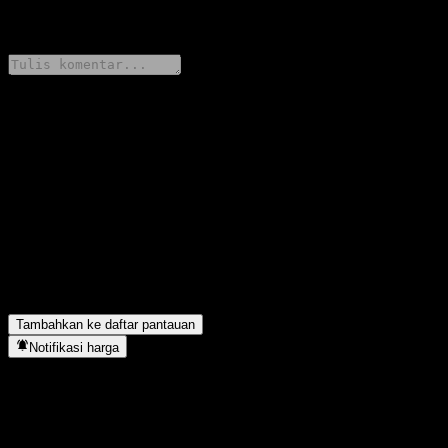
0 Comments
Bagikan pendapatmu
FAQ
Berapa harga saham BOCHK China Golden Dragon A RMB
hari ini?
▼
Apa simbol saham BOCHK China Golden Dragon A RMB?
▼
BOCHK China Golden Dragon A RMB berada di sektor apa?
▼
Kapan BOCHK China Golden Dragon A RMB menyelesaikan
split saham?
▼
Tambahkan ke daftar pantauan
Notifikasi harga