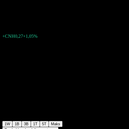
A RMB
CNH25,67
0
+CNH0,27
+1,05%
Minggu lalu
1W
1B
3B
1T
5T
Maks