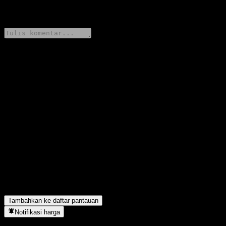
0 Comments
Bagikan pendapatmu
FAQ
Berapa harga saham ASSETPLUS Alpha Bridge AI Based
S&P500 Growth Focus Equity 30 CP hari ini?
▼
Apa simbol saham ASSETPLUS Alpha Bridge AI Based
S&P500 Growth Focus Equity 30 CP?
▼
Apakah harga saham ASSETPLUS Alpha Bridge AI Based
S&P500 Growth Focus Equity 30 CP sedang naik?
▼
ASSETPLUS Alpha Bridge AI Based S&P500 Growth Focus
Equity 30 CP berada di sektor apa?
▼
Kapan ASSETPLUS Alpha Bridge AI Based S&P500 Growth
Focus Equity 30 CP menyelesaikan split saham?
▼
Tambahkan ke daftar pantauan
Notifikasi harga