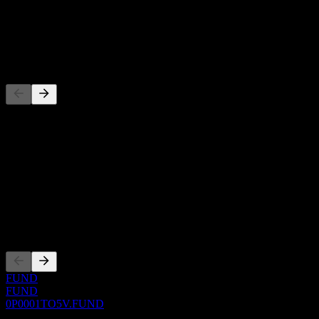
-
Dividen
-
Pesaing
Daftar ini adalah analisis berdasarkan peristiwa pasar terbaru. Ini
bukan rekomendasi investasi.
Tentang
Show more...
CEO
Pencatatan
FUND
FUND
0P0001TO5V.FUND