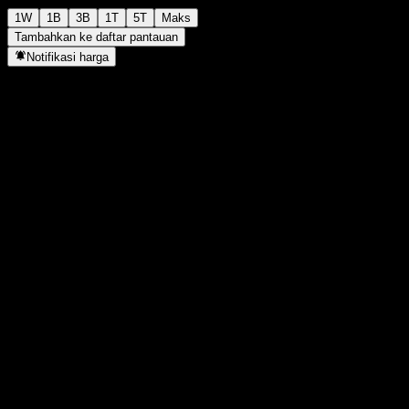
1W
1B
3B
1T
5T
Maks
Tambahkan ke daftar pantauan
Notifikasi harga
Statistik
Tertinggi hari ini
1.565
Terendah hari ini
1.565
Tertinggi 52M
1.660
Terendah 52M
1.174
Volume
-
Vol. rata2
-
Kap. pasar
0
Rasio P/E
-
Imbal hasil dividen