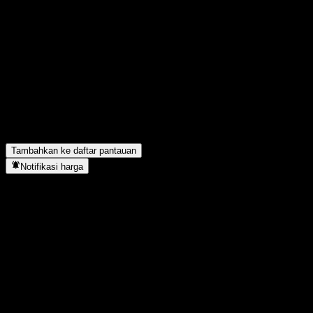
Bagikan pendapatmu
FAQ
Berapa harga saham CMF CSI 300 Intt Fdr C hari ini?
▼
Apa simbol saham CMF CSI 300 Intt Fdr C?
▼
Apakah harga saham CMF CSI 300 Intt Fdr C sedang naik?
▼
CMF CSI 300 Intt Fdr C berada di sektor apa?
▼
Kapan CMF CSI 300 Intt Fdr C menyelesaikan split saham?
▼
Tambahkan ke daftar pantauan
Notifikasi harga