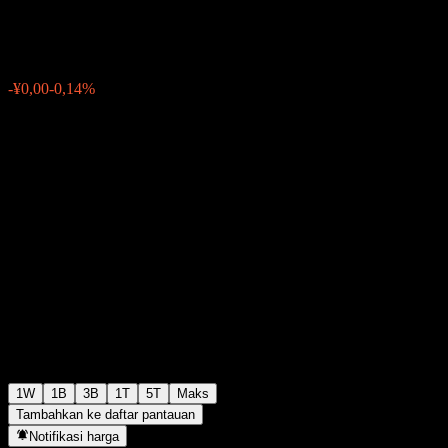
¥1,2406
0
-¥0,00
-0,14%
Minggu lalu
1W
1B
3B
1T
5T
Maks
Tambahkan ke daftar pantauan
Notifikasi harga