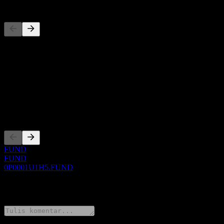
Pesaing
Daftar ini adalah analisis berdasarkan peristiwa pasar terbaru. Ini bu
Tentang
Show more...
CEO
Pencatatan
FUND
FUND
0P0001U1H5.FUND
0 Comments