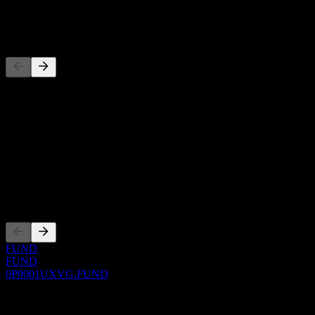
-
Pesaing
Daftar ini adalah analisis berdasarkan peristiwa pasar terbaru. Ini
bukan rekomendasi investasi.
Tentang
Show more...
CEO
Pencatatan
FUND
FUND
0P0001UXVG.FUND
0 Comments