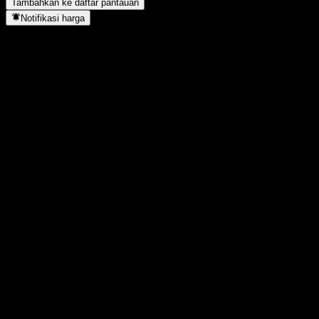
Tambahkan ke daftar pantauan
Notifikasi harga
Statistik
Tertinggi hari ini
1,0255
Terendah hari ini
1,0255
Tertinggi 52M
1,0255
Terendah 52M
1,002
Volume
-
Vol. rata2
-
Kap. pasar
0
Rasio P/E
-
Imbal hasil dividen
-
Dividen