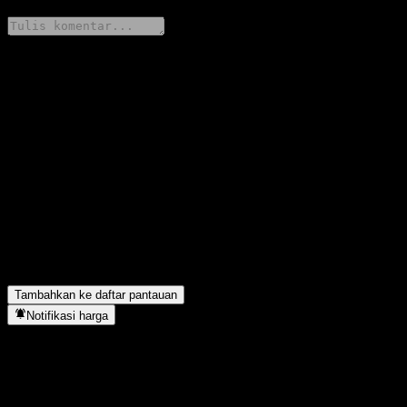
Bagikan pendapatmu
FAQ
Berapa harga saham Westlead Yue Yue Xing 30D Bd C hari ini?
▼
Apa simbol saham Westlead Yue Yue Xing 30D Bd C?
▼
Apakah harga saham Westlead Yue Yue Xing 30D Bd C sedang
naik?
▼
Westlead Yue Yue Xing 30D Bd C berada di sektor apa?
▼
Kapan Westlead Yue Yue Xing 30D Bd C menyelesaikan split
saham?
▼
Tambahkan ke daftar pantauan
Notifikasi harga