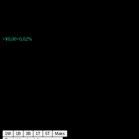
C
¥1,0255
0
+¥0,00
+0,02%
Minggu lalu
1W
1B
3B
1T
5T
Maks