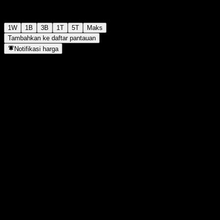
1W
1B
3B
1T
5T
Maks
Tambahkan ke daftar pantauan
Notifikasi harga
Statistik
Tertinggi hari ini
-
Terendah hari ini
-
Tertinggi 52M
1.061
Terendah 52M
1.061
Volume
-
Vol. rata2
-
Kap. pasar
0
Rasio P/E