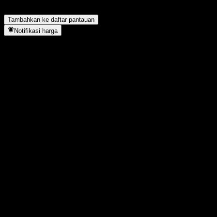
Electronics And IPO Target Conversion Bond 1 CP2 menyelesaikan
split saham?
▼
Tambahkan ke daftar pantauan
Notifikasi harga