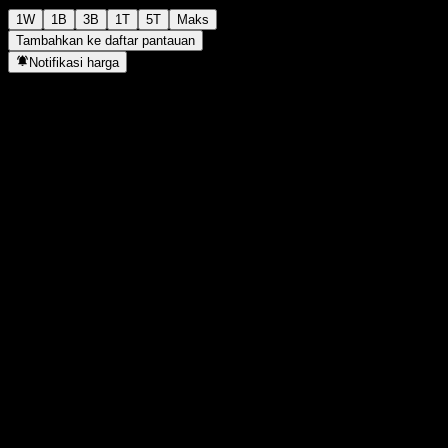
1W
1B
3B
1T
5T
Maks
Tambahkan ke daftar pantauan
Notifikasi harga
Statistik
Tertinggi hari ini
954
Terendah hari ini
954
Tertinggi 52M
1.062
Terendah 52M
917
Volume
-
Vol. rata2
-
Kap. pasar
0
Rasio P/E
-
Imbal hasil dividen