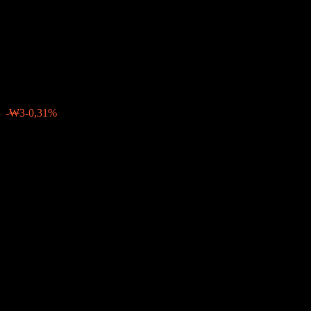
Post-IPO Bond Balanced
CP2E
₩954
0
-₩3
-0,31%
Minggu lalu