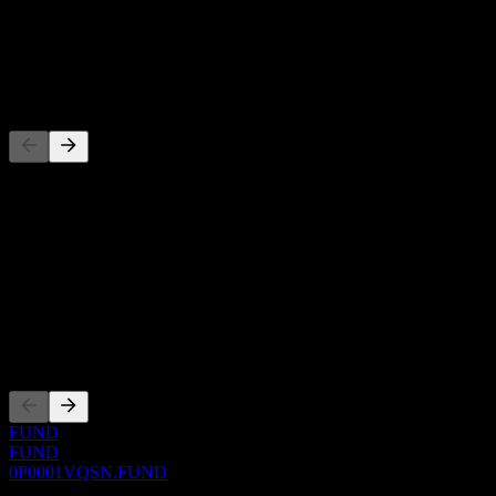
-
Dividen
-
Pesaing
Daftar ini adalah analisis berdasarkan peristiwa pasar terbaru. Ini
bukan rekomendasi investasi.
Tentang
Show more...
CEO
Pencatatan
FUND
FUND
0P0001VQSN.FUND