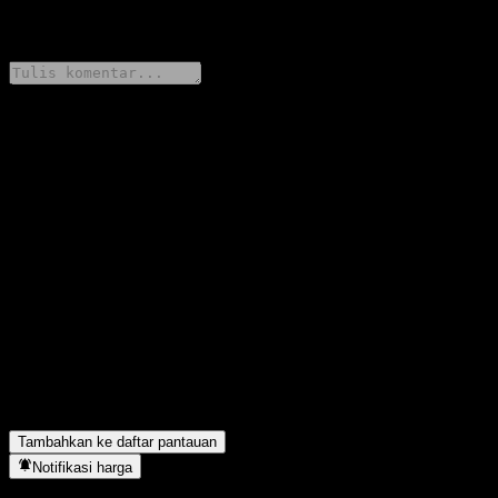
0 Comments
Bagikan pendapatmu
FAQ
Berapa harga saham Welcome Government Bond Post-IPO Bond
Balanced CP2E hari ini?
▼
Apa simbol saham Welcome Government Bond Post-IPO Bond
Balanced CP2E?
▼
Apakah harga saham Welcome Government Bond Post-IPO
Bond Balanced CP2E sedang naik?
▼
Welcome Government Bond Post-IPO Bond Balanced CP2E
berada di sektor apa?
▼
Kapan Welcome Government Bond Post-IPO Bond Balanced
CP2E menyelesaikan split saham?
▼
Tambahkan ke daftar pantauan
Notifikasi harga