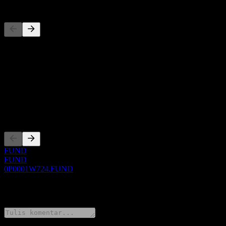
Pesaing
Daftar ini adalah analisis berdasarkan peristiwa pasar terbaru. Ini bu
Tentang
Show more...
CEO
Pencatatan
FUND
FUND
0P0001W724.FUND
0 Comments