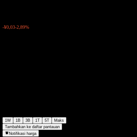
¥0,8724
0
-¥0,03
-2,89%
Minggu lalu
1W
1B
3B
1T
5T
Maks
Tambahkan ke daftar pantauan
Notifikasi harga