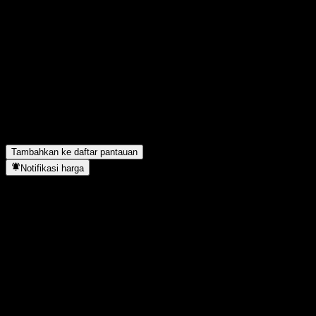
Bagikan pendapatmu
FAQ
Berapa harga saham ChinaAMC CSI HKC Auto Inds Fdr A hari in
Apa simbol saham ChinaAMC CSI HKC Auto Inds Fdr A?
▼
Apakah harga saham ChinaAMC CSI HKC Auto Inds Fdr A sedan
ChinaAMC CSI HKC Auto Inds Fdr A berada di sektor apa?
▼
Kapan ChinaAMC CSI HKC Auto Inds Fdr A menyelesaikan split
Tambahkan ke daftar pantauan
Notifikasi harga