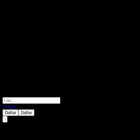
Masuk
Daftar
Daftar
KIM GoldmanSachs Global