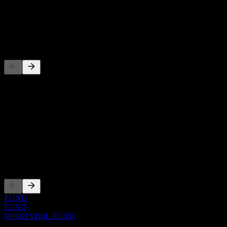
-
Dividen
-
Pesaing
Daftar ini adalah analisis berdasarkan peristiwa pasar terbaru. Ini
bukan rekomendasi investasi.
Tentang
Show more...
CEO
Pencatatan
FUND
FUND
0P0001YD3L.FUND