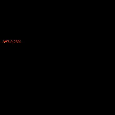
High Yield Income Feeder
Bond Ae Unhedged
₩988
0
-₩3
-0,28%
Minggu lalu