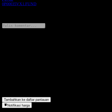
0P00035VX1.FUND
0 Comments
Bagikan pendapatmu
FAQ
Berapa harga saham Heungkuk Next Generation Energy Target
Down Target Conversion Bond Balanced 2 C hari ini?
▼
Apa simbol saham Heungkuk Next Generation Energy Target
Down Target Conversion Bond Balanced 2 C?
▼
Heungkuk Next Generation Energy Target Down Target
Conversion Bond Balanced 2 C berada di sektor apa?
▼
Kapan Heungkuk Next Generation Energy Target Down Target
Conversion Bond Balanced 2 C menyelesaikan split saham?
▼
Tambahkan ke daftar pantauan
Notifikasi harga