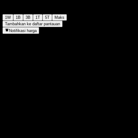
1W
1B
3B
1T
5T
Maks
Tambahkan ke daftar pantauan
Notifikasi harga
Statistik
Tertinggi hari ini
937
Terendah hari ini
937
Tertinggi 52M
972
Terendah 52M
890
Volume
-
Vol. rata2
-
Kap. pasar
0
Rasio P/E