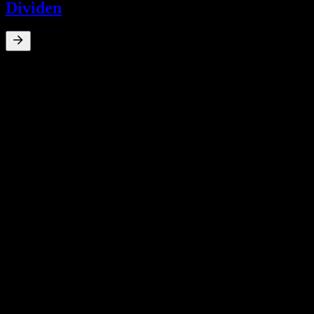
Dividen
0
%
Imbal hasil dividen
Apr 24
CHF0,17
Apr 24
CHF0,17
May 23
CHF0,17
May 23
CHF0,17
May 22
CHF0,50
Pertumbuhan 10T
N/A
Pertumbuhan 5T
N/A
Pertumbuhan 3T
N/A
Pertumbuhan 1T
N/A