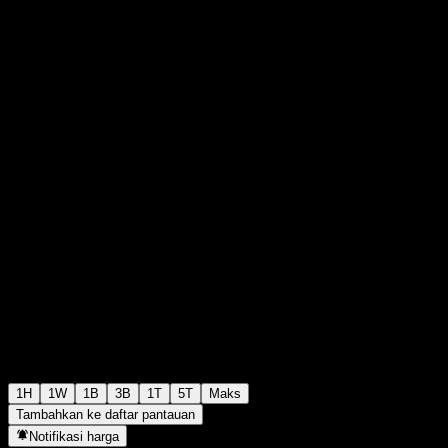
CHF9,50
3
+CHF0,00
+0%
Monday 16:20
1H
1W
1B
3B
1T
5T
Maks
Tambahkan ke daftar pantauan
Notifikasi harga