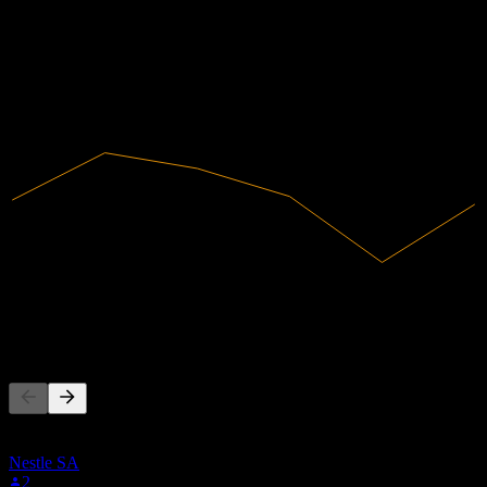
-1,21%
Margin laba
Tidak menguntungkan
2020
2021
2022
2023
2024
2025
661,39M
Pendapatan
-8,02M
Laba bersih
Orang juga mengikuti
Daftar ini didasarkan pada daftar pantauan pengguna Stock Events
yang mengikuti 0QLM.LSE. Ini bukan rekomendasi investasi.
Nestle SA
2