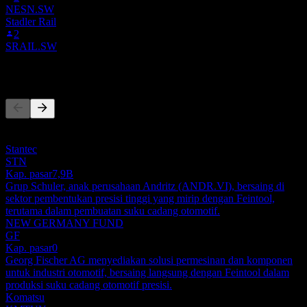
NESN.SW
Stadler Rail
2
SRAIL.SW
Pesaing
Daftar ini adalah analisis berdasarkan peristiwa pasar terbaru. Ini
bukan rekomendasi investasi.
Stantec
STN
Kap. pasar
7,9B
Grup Schuler, anak perusahaan Andritz (ANDR.VI), bersaing di
sektor pembentukan presisi tinggi yang mirip dengan Feintool,
terutama dalam pembuatan suku cadang otomotif.
NEW GERMANY FUND
GF
Kap. pasar
0
Georg Fischer AG menyediakan solusi permesinan dan komponen
untuk industri otomotif, bersaing langsung dengan Feintool dalam
produksi suku cadang otomotif presisi.
Komatsu