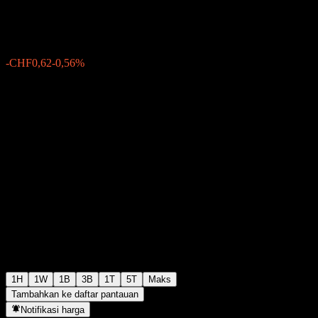
CHF111,00
28
-CHF0,62
-0,56%
Wednesday 16:07
1H
1W
1B
3B
1T
5T
Maks
Tambahkan ke daftar pantauan
Notifikasi harga