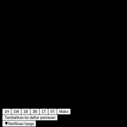
M$664,65
226
+M$0,00
+0%
Thursday 15:45
1H
1W
1B
3B
1T
5T
Maks
Tambahkan ke daftar pantauan
Notifikasi harga