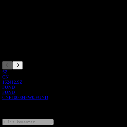
Daftar ini adalah analisis berdasarkan peristiwa pasar terbaru. Ini bu
Tentang
Show more...
CEO
ISIN
CNE100004FW0
Pencatatan
SZ
CN
162412.SZ
FUND
FUND
CNE100004FW0.FUND
0 Comments