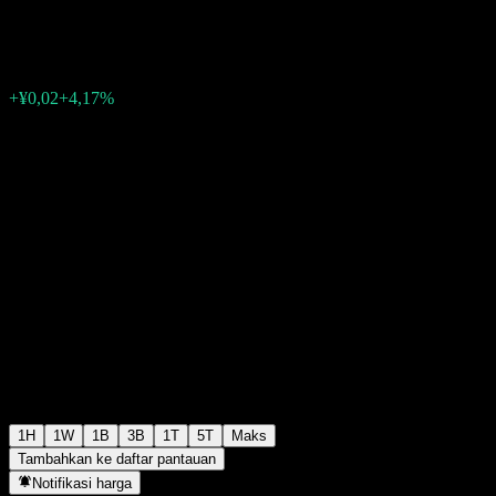
¥0,6000
1051
+¥0,02
+4,17%
Friday 07:00
1H
1W
1B
3B
1T
5T
Maks
Tambahkan ke daftar pantauan
Notifikasi harga