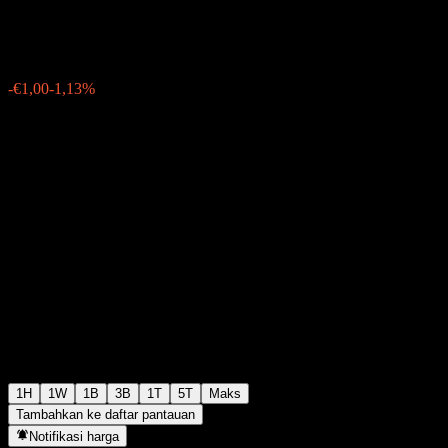
€87,50
75
-€1,00
-1,13%
10:31 Hari ini
1H
1W
1B
3B
1T
5T
Maks
Tambahkan ke daftar pantauan
Notifikasi harga